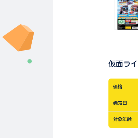
仮面ライ
価格
発売日
対象年齢