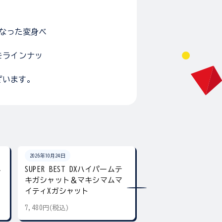
になった変身ベ
をラインナッ
ざいます。
2026年10月24日
2026年10月24日
ネ
SUPER BEST DXハイパームテ
SUPER BEST DX
キガシャット＆マキシマムマ
ア デュアル＆ギア
イティXガシャット
7,480円(税込)
5,500円(税込)