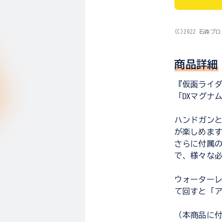
(C)2022 石森プ
商品詳細
『仮面ライ
「DXマグナ
ハンドガン
が楽しめま
さらに付属
で、様々な
ウォーターレ
て回すと「ア
（本商品に