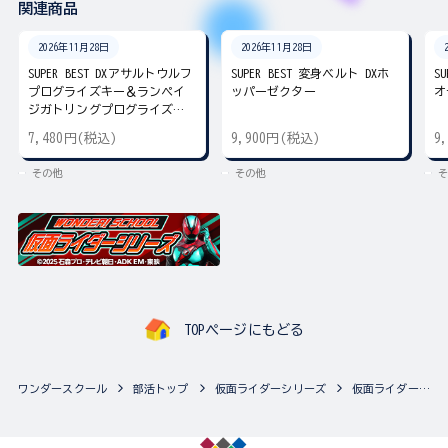
関連商品
2026年11月28日
2026年11月28日
SUPER BEST DXアサルトウルフ
SUPER BEST 変身ベルト DXホ
S
プログライズキー＆ランペイ
ッパーゼクター
オ
ジガトリングプログライズキ
ー
7,480円(税込)
9,900円(税込)
9
その他
その他
そ
TOPページにもどる
ワンダースクール
部活トップ
仮面ライダーシリーズ
仮面ライダーシリーズの最新商品一覧