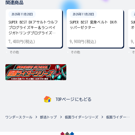
関連商品
2026年11月28日
2026年11月28日
SUPER BEST DXアサルトウルフ
SUPER BEST 変身ベルト DXホ
S
プログライズキー＆ランペイ
ッパーゼクター
オ
ジガトリングプログライズキ
ー
7,480円(税込)
9,900円(税込)
9
その他
その他
そ
TOPページにもどる
ワンダースクール
部活トップ
仮面ライダーシリーズ
仮面ライダーシリーズの最新商品一覧