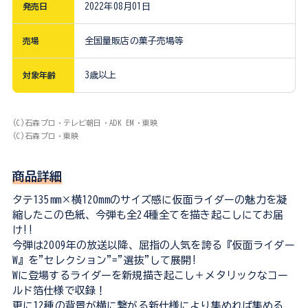
発売日
2022年08月01日
売場
全国量販店の菓子売場等
対象年齢
3歳以上
(C)石森プロ・テレビ朝日・ADK EM・東映
(C)石森プロ・東映
商品詳細
タテ135mm×横120mmのサイズ感に仮面ライダーの魅力を凝
縮したこの色紙、今弾も全24種全てを描き起こしにてお届
け!!
今弾は2009年の放送以降、屈指の人気を誇る『仮面ライダー
W』を"セレクション"="選抜"して展開!
Wに登場するライダーを新規描き起こし＋メタリックなコー
ルド箔仕様で収録！
更に12種の背景が横に繋がる新仕様により集めれば集める