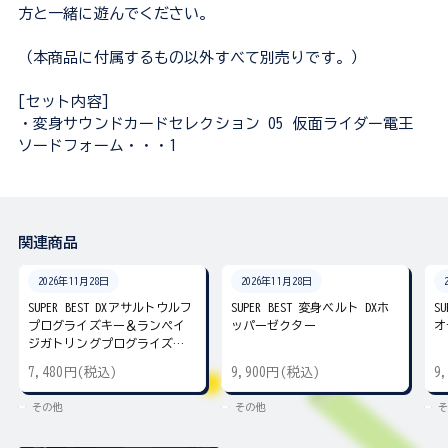
方と一緒に遊んでください。
（本商品に付属するもの以外すべて別売りです。）
[セット内容]
・変身サウンドカードセレクション 05 仮面ライダー電王
ソードフォーム・・・1
関連商品
2026年11月28日
2026年11月28日
SUPER BEST DXアサルトウルフ
SUPER BEST 変身ベルト DXホ
S
プログライズキー＆ランペイ
ッパーゼクター
オ
ジガトリングプログライズキ
ー
7,480円(税込)
9,900円(税込)
9
その他
その他
そ