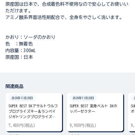
原産国は日本で、合成着色料不使用なので安心してお使いい
ただけます。
アミノ酸系界面活性剤配合で、全身をやさしく洗います。
かおり：ソーダのかおり
色 ：無着色
内容量：300mL
原産国：日本
関連商品
2026年11月28日
2026年11月28日
SUPER BEST DXアサルトウルフ
SUPER BEST 変身ベルト DXホ
S
プログライズキー＆ランペイ
ッパーゼクター
オ
ジガトリングプログライズキ
ー
7,480円(税込)
9,900円(税込)
9