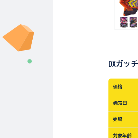
DXガッ
価格
発売日
売場
対象年齢