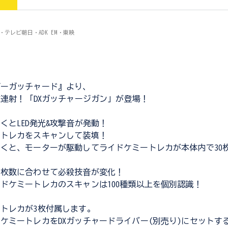
ロ・テレビ朝日・ADK EM・東映
ダーガッチャード』より、
枚連射！「DXガッチャージガン」が登場！
くとLED発光&攻撃音が発動！
ートレカをスキャンして装填！
くと、モーターが駆動してライドケミートレカが本体内で30
た枚数に合わせて必殺技音が変化！
ドケミートレカのスキャンは100種類以上を個別認識！
トレカが3枚付属します。
ケミートレカをDXガッチャードライバー(別売り)にセットす