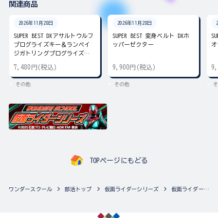
関連商品
2026年11月28日
2026年11月28日
SUPER BEST DXアサルトウルフ
SUPER BEST 変身ベルト DXホ
S
プログライズキー＆ランペイ
ッパーゼクター
オ
ジガトリングプログライズキ
ー
7,480円(税込)
9,900円(税込)
9
その他
その他
そ
TOPページにもどる
ワンダースクール
部活トップ
仮面ライダーシリーズ
仮面ライダーシリーズの最新商品一覧