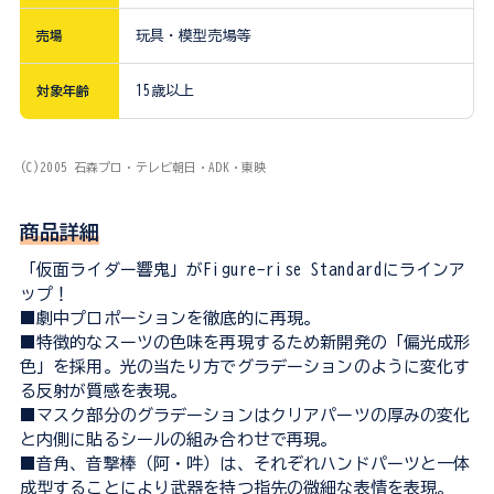
売場
玩具・模型売場等
対象年齢
15歳以上
(C)2005 石森プロ・テレビ朝日・ADK・東映
商品詳細
「仮面ライダー響鬼」がFigure-rise Standardにラインア
ップ！
■劇中プロポーションを徹底的に再現。
■特徴的なスーツの色味を再現するため新開発の「偏光成形
色」を採用。光の当たり方でグラデーションのように変化す
る反射が質感を表現。
■マスク部分のグラデーションはクリアパーツの厚みの変化
と内側に貼るシールの組み合わせで再現。
■音角、音撃棒（阿・吽）は、それぞれハンドパーツと一体
成型することにより武器を持つ指先の微細な表情を表現。