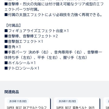
■音撃棒・烈火の先端には付け替え可能なクリア成型のエフ
ェクトパーツが付属。
■付属の太鼓エフェクトにより必殺技を力強く再現できる。
【付属品】
■フィギュアライズエフェクト台座×1
■音撃棒、音撃棒エフェクト×2
■音撃鼓エフェクト×1
■音角×1
■手首パーツ 決め手（右）、音角専用手（右）、音撃棒一
体持ち手（左右）、平手（左右）、握り手（左右）
■ホイルシール×1
■テトロンシール×1
関連商品
2026年11月28日
2026年11月28日
SUPER BEST DXアサルトウルフ
SUPER BEST 変身ベルト DXホ
S