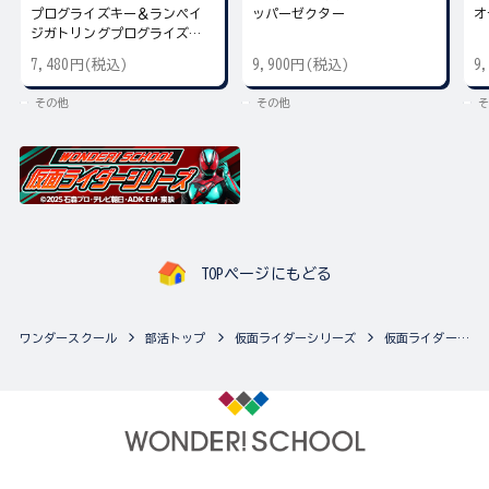
プログライズキー＆ランペイ
ッパーゼクター
オ
ジガトリングプログライズキ
ー
7,480円(税込)
9,900円(税込)
9
その他
その他
そ
TOPページにもどる
ワンダースクール
部活トップ
仮面ライダーシリーズ
仮面ライダーシリーズの最新商品一覧