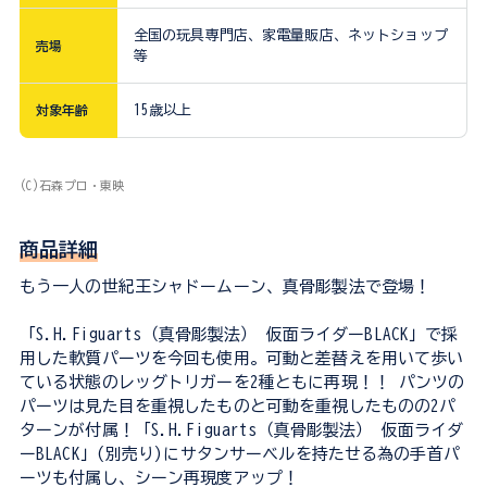
全国の玩具専門店、家電量販店、ネットショップ
売場
等
対象年齢
15歳以上
(C)石森プロ・東映
商品詳細
もう一人の世紀王シャドームーン、真骨彫製法で登場！
「S.H.Figuarts（真骨彫製法） 仮面ライダーBLACK」で採
用した軟質パーツを今回も使用。可動と差替えを用いて歩い
ている状態のレッグトリガーを2種ともに再現！！ パンツの
パーツは見た目を重視したものと可動を重視したものの2パ
ターンが付属！「S.H.Figuarts（真骨彫製法） 仮面ライダ
ーBLACK」(別売り)にサタンサーベルを持たせる為の手首パ
ーツも付属し、シーン再現度アップ！