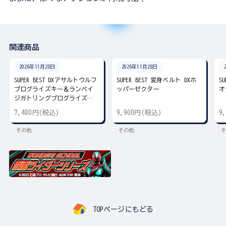
関連商品
2026年11月28日
2026年11月28日
SUPER BEST DXアサルトウルフ
SUPER BEST 変身ベルト DXホ
S
プログライズキー＆ランペイ
ッパーゼクター
オ
ジガトリングプログライズキ
ー
7,480円(税込)
9,900円(税込)
9
その他
その他
そ
TOPページにもどる