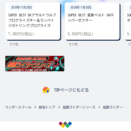
2026年11月28日
2026年11月28日
SUPER BEST DXアサルトウルフ
SUPER BEST 変身ベルト DXホ
S
プログライズキー＆ランペイ
ッパーゼクター
オ
ジガトリングプログライズキ
ー
7,480円(税込)
9,900円(税込)
9
その他
その他
そ
TOPページにもどる
ワンダースクール
部活トップ
仮面ライダーシリーズ
仮面ライダーシリーズの最新商品一覧