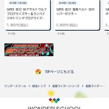
2026年11月28日
2026年11月28日
SUPER BEST DXアサルトウルフ
SUPER BEST 変身ベルト DXホ
S
プログライズキー＆ランペイ
ッパーゼクター
オ
ジガトリングプログライズキ
ー
7,480円(税込)
9,900円(税込)
9
その他
その他
そ
TOPページにもどる
ワンダースクール
部活トップ
仮面ライダーシリーズ
仮面ライダーシリーズの最新商品一覧