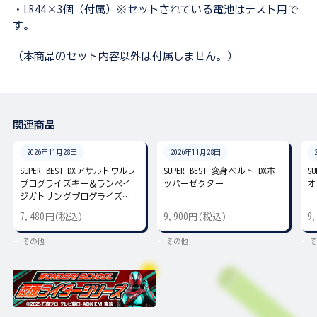
・LR44×3個（付属）※セットされている電池はテスト用で
す。
（本商品のセット内容以外は付属しません。）
関連商品
2026年11月28日
2026年11月28日
SUPER BEST DXアサルトウルフ
SUPER BEST 変身ベルト DXホ
S
プログライズキー＆ランペイ
ッパーゼクター
オ
ジガトリングプログライズキ
ー
7,480円(税込)
9,900円(税込)
9
その他
その他
そ