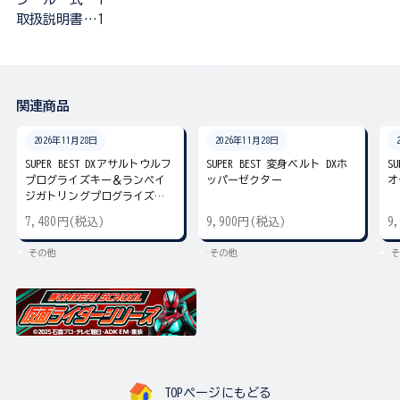
取扱説明書…1
関連商品
2026年11月28日
2026年11月28日
SUPER BEST DXアサルトウルフ
SUPER BEST 変身ベルト DXホ
S
プログライズキー＆ランペイ
ッパーゼクター
オ
ジガトリングプログライズキ
ー
7,480円(税込)
9,900円(税込)
9
その他
その他
そ
TOPページにもどる