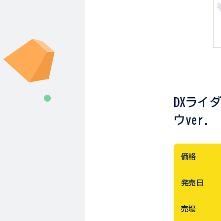
DXライ
ウver.
価格
発売日
売場