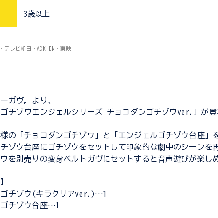
3歳以上
ロ・テレビ朝日・ADK EM・東映
ダーガヴ』より、
ーゴチゾウエンジェルシリーズ チョコダンゴチゾウver.」が
仕様の「チョコダンゴチゾウ」と「エンジェルゴチゾウ台座」
ゴチゾウ台座にゴチゾウをセットして印象的な劇中のシーンを
ゾウを別売りの変身ベルトガヴにセットすると音声遊びが楽し
容】
ゴチゾウ(キラクリアver.)…1
ゴチゾウ台座…1