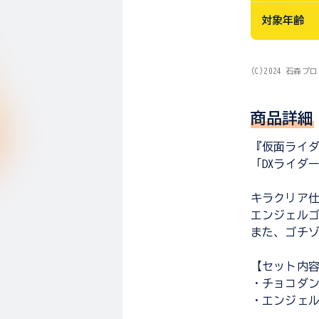
対象年齢
(C)2024 石森プ
商品詳細
『仮面ライ
「DXライダ
キラクリア
エンジェル
また、ゴチ
【セット内
・チョコダン
・エンジェル