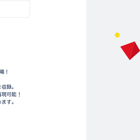
登場！
を収録。
再現可能！
めます。