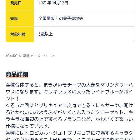
発売日
2021年04月12日
売場
全国量販店の菓子売場等
対象年齢
3歳以上
(C)ABC-A･東映アニメーション
商品詳細
全種合体すると、まきがいモチーフの大きなマリンタワーハ
ウスになります。キラキララメの入ったライトブルーがポイ
ント！
くるっと回すとプリキュアに変身できるドレッサーや、開け
るとかわいいおようふくがたくさん入ったクローゼット、キ
ラキラな海辺の上で遊べるブランコなど、かわいくて楽しい
仕様になっています。
各種にはトロピカル～ジュ！プリキュアに登場するキャラク
ターの彩色済みミニ人形付きで、ハウスと一緒に遊ぶことが