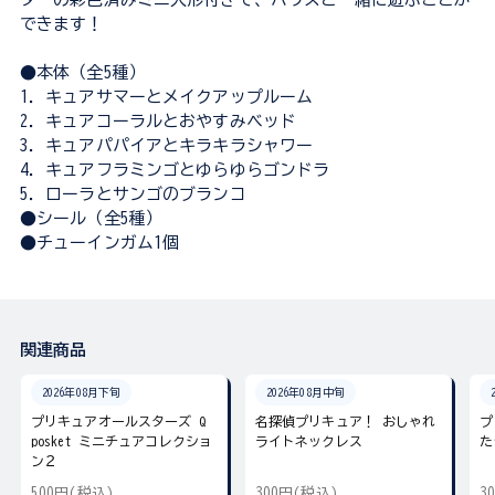
できます！
●本体（全5種）
1．キュアサマーとメイクアップルーム
2．キュアコーラルとおやすみベッド
3．キュアパパイアとキラキラシャワー
4．キュアフラミンゴとゆらゆらゴンドラ
5．ローラとサンゴのブランコ
●シール（全5種）
●チューインガム1個
関連商品
2026年08月下旬
2026年08月中旬
プリキュアオールスターズ Q
名探偵プリキュア！ おしゃれ
プ
posket ミニチュアコレクショ
ライトネックレス
た
ン２
500円(税込)
300円(税込)
3