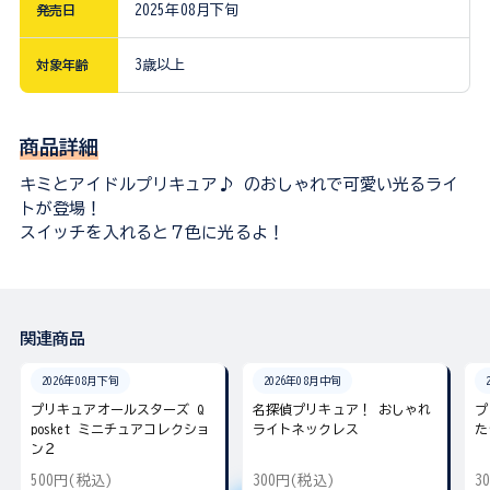
発売日
2025年08月下旬
対象年齢
3歳以上
商品詳細
キミとアイドルプリキュア♪ のおしゃれで可愛い光るライ
トが登場！
スイッチを入れると７色に光るよ！
関連商品
2026年08月下旬
2026年08月中旬
プリキュアオールスターズ Q
名探偵プリキュア！ おしゃれ
プ
posket ミニチュアコレクショ
ライトネックレス
た
ン２
500円(税込)
300円(税込)
3