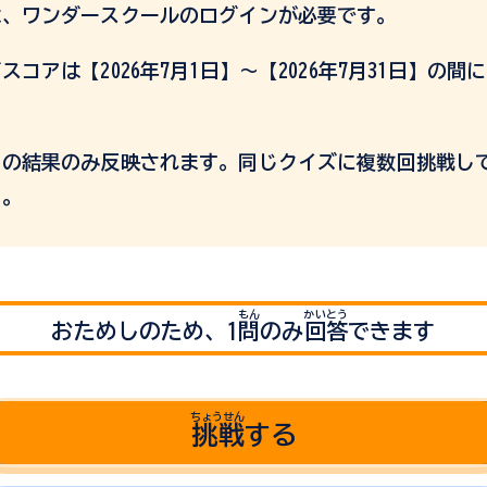
は、ワンダースクールのログインが必要です。
コアは【2026年7月1日】～【2026年7月31日】の
回の結果のみ反映されます。同じクイズに複数回挑戦し
い。
もん
かいとう
おためしのため、1
問
のみ
回答
できます
ちょうせん
挑戦
する