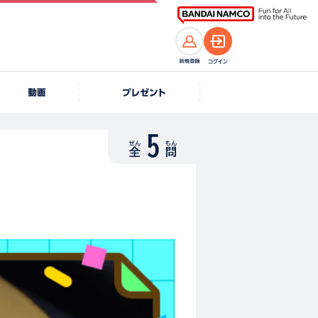
5
ぜん
もん
全
問