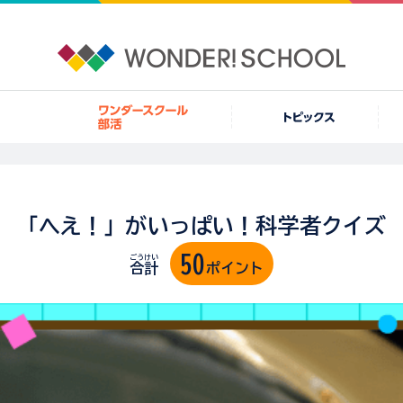
「へえ！」がいっぱい！科学者クイズ
50
ごうけい
合計
ポイント