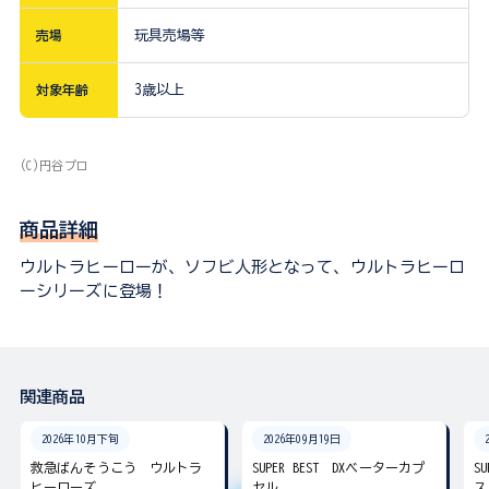
売場
玩具売場等
対象年齢
3歳以上
(C)円谷プロ
商品詳細
ウルトラヒーローが、ソフビ人形となって、ウルトラヒーロ
ーシリーズに登場！
関連商品
2026年10月下旬
2026年09月19日
救急ばんそうこう ウルトラ
SUPER BEST DXベーターカプ
S
ヒーローズ
セル
ス