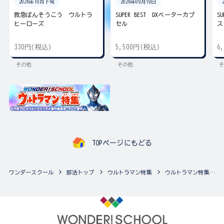
2026年10月下旬
2026年09月19日
救急ばんそうこう ウルトラ
SUPER BEST DXベーターカプ
S
ヒーローズ
セル
ス
330円(税込)
5,500円(税込)
6
その他
その他
そ
TOPページにもどる
ワンダースクール
部活トップ
ウルトラマン特集
ウルトラマン特集の最新商品一覧