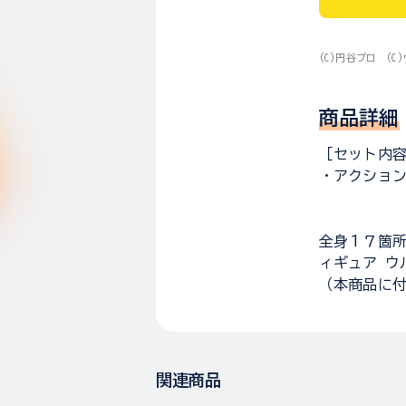
(C)円谷プロ (
商品詳細
［セット内
・アクション
全身１７箇
ィギュア ウ
（本商品に
関連商品