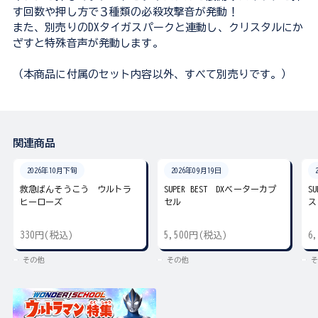
す回数や押し方で３種類の必殺攻撃音が発動！
また、別売りのDXタイガスパークと連動し、クリスタルにか
ざすと特殊音声が発動します。
（本商品に付属のセット内容以外、すべて別売りです。）
関連商品
2026年10月下旬
2026年09月19日
救急ばんそうこう ウルトラ
SUPER BEST DXベーターカプ
S
ヒーローズ
セル
ス
330円(税込)
5,500円(税込)
6
その他
その他
そ