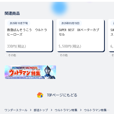
関連商品
2026年10月下旬
2026年09月19日
救急ばんそうこう ウルトラ
SUPER BEST DXベーターカプ
S
ヒーローズ
セル
ス
330円(税込)
5,500円(税込)
6
その他
その他
そ
TOPページにもどる
ワンダースクール
部活トップ
ウルトラマン特集
ウルトラマン特集の最新商品一覧