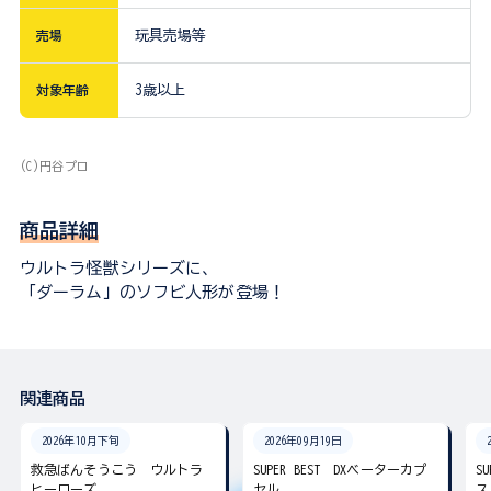
売場
玩具売場等
対象年齢
3歳以上
(C)円谷プロ
商品詳細
ウルトラ怪獣シリーズに、
「ダーラム」のソフビ人形が登場！
関連商品
2026年10月下旬
2026年09月19日
救急ばんそうこう ウルトラ
SUPER BEST DXベーターカプ
S
ヒーローズ
セル
ス