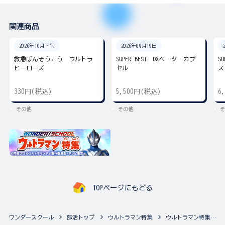
関連商品
2026年10月下旬
2026年09月19日
救急ばんそうこう ウルトラ
SUPER BEST DXベーターカプ
S
ヒーローズ
セル
ス
330円(税込)
5,500円(税込)
6
その他
その他
そ
TOPページにもどる
ワンダースクール
部活トップ
ウルトラマン特集
ウルトラマン特集の最新商品一覧