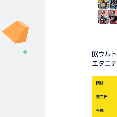
DXウル
エタニ
価格
発売日
売場