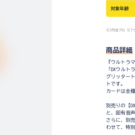
対象年齢
(C)円谷プロ (
商品詳細
『ウルトラ
「DXウルト
グリッタート
トです。
カードは全
別売りの【D
と、固有音
さらに、別売
わせて、特