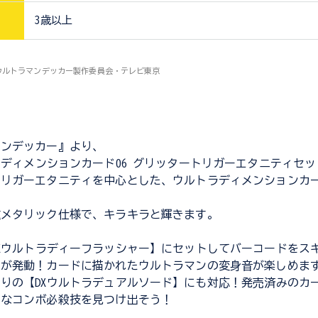
3歳以上
C)ウルトラマンデッカー製作委員会・テレビ東京
マンデッカー』より、
ラディメンションカード06 グリッタートリガーエタニティセ
リガーエタニティを中心とした、ウルトラディメンションカー
種メタリック仕様で、キラキラと輝きます。
Xウルトラディーフラッシャー】にセットしてバーコードをス
声が発動！カードに描かれたウルトラマンの変身音が楽しめま
りの【DXウルトラデュアルソード】にも対応！発売済みのカ
別なコンボ必殺技を見つけ出そう！