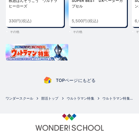
救急ばんそうこう ウルトラ
SUPER BEST DXベーターカ
S
ヒーローズ
プセル
ン
330円(税込)
5,500円(税込)
6
その他
その他
そ
TOPページにもどる
ワンダースクール
部活トップ
ウルトラマン特集
ウルトラマン特集の最新商品一覧