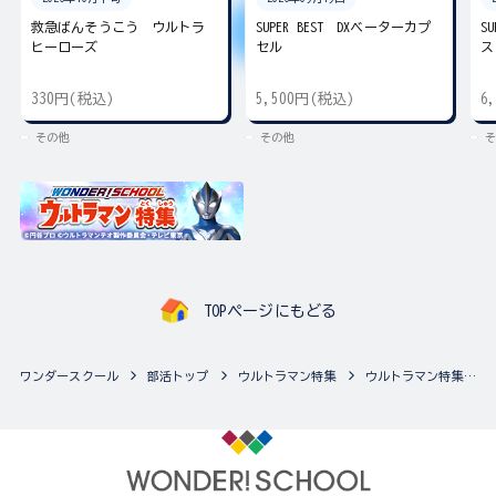
救急ばんそうこう ウルトラ
SUPER BEST DXベーターカプ
S
ヒーローズ
セル
ス
330円(税込)
5,500円(税込)
6
その他
その他
そ
TOPページにもどる
ワンダースクール
部活トップ
ウルトラマン特集
ウルトラマン特集の最新商品一覧