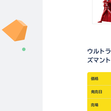
ウルトラ
ズマン
価格
発売日
売場