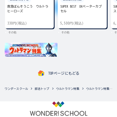
救急ばんそうこう ウルトラ
SUPER BEST DXベーターカプ
S
ヒーローズ
セル
ス
330円(税込)
5,500円(税込)
6
その他
その他
そ
TOPページにもどる
ワンダースクール
部活トップ
ウルトラマン特集
ウルトラマン特集の最新商品一覧