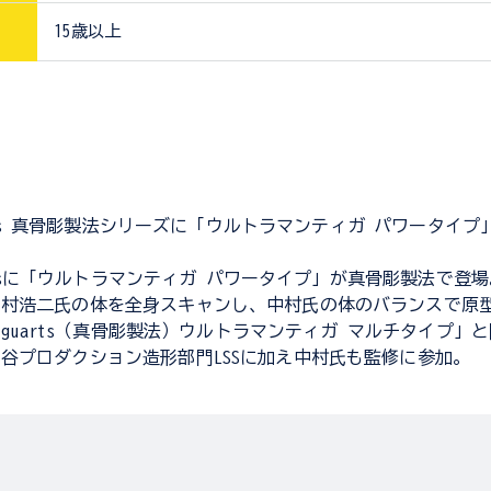
15歳以上
uarts 真骨彫製法シリーズに「ウルトラマンティガ パワータイ
guartsに「ウルトラマンティガ パワータイプ」が真骨彫製法で登
中村浩二氏の体を全身スキャンし、中村氏の体のバランスで原
.Figuarts（真骨彫製法）ウルトラマンティガ マルチタイプ」
谷プロダクション造形部門LSSに加え中村氏も監修に参加。