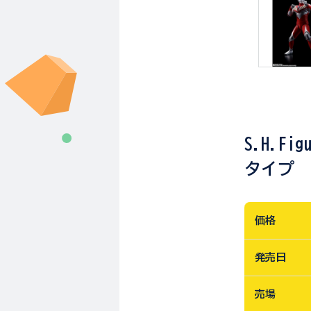
S.H.F
タイプ
価格
発売日
売場