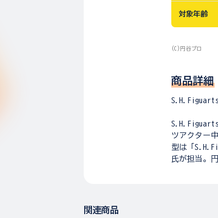
対象年齢
(C)円谷プロ
商品詳細
S.H.Fig
S.H.Fi
ツアクター
型は「S.H
氏が担当。円
関連商品