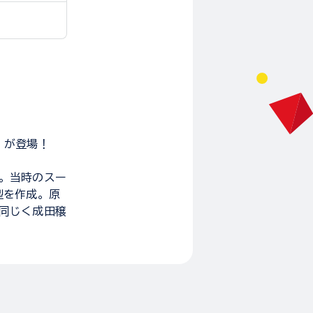
プ」が登場！
場。当時のスー
型を作成。原
と同じく成田穣