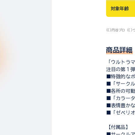
対象年齢
(C)円谷プロ (
商品詳細
「ウルトラマン
注目の第１弾
■特徴的な
■「サーク
■各所の可
■「カラー
■表情豊か
■「ゼペリ
【付属品】
■サークルア