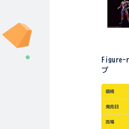
Figur
プ
価格
発売日
売場