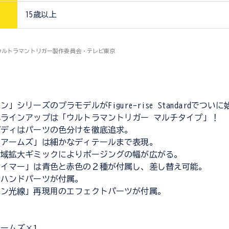
15歳以上
C)ウルトラマントリガー製作委員会・テレビ東京
」シリーズのプラモデルがFigure-rise Standardでつい
ラインアップは「ウルトラマントリガー マルチタイプ」！
ボディはパーツの色分けを徹底追求。
ルアームズ」は細かなディテールまで表現。
動域拡大ギミックによりポージングの幅が広がる。
タイマー」は青色と赤色の２種が付属し、差し替え可能。
なハンドパーツが付属。
オン光線」再現用のエフェクトパーツが付属。
ームズ×1