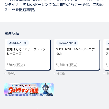
ンダイナ」独特のポージングなど骨格からデータ化、当時の
スーツを徹底再現。
関連商品
2026年10月下旬
2026年09月19日
救急ばんそうこう ウルトラ
SUPER BEST DXベーターカプ
S
ヒーローズ
セル
ス
330円(税込)
5,500円(税込)
6
その他
その他
そ