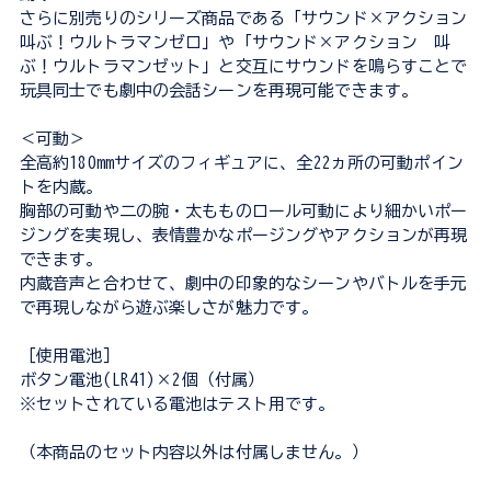
さらに別売りのシリーズ商品である「サウンド×アクション
叫ぶ！ウルトラマンゼロ」や「サウンド×アクション 叫
ぶ！ウルトラマンゼット」と交互にサウンドを鳴らすことで
玩具同士でも劇中の会話シーンを再現可能できます。
＜可動＞
全高約180mmサイズのフィギュアに、全22ヵ所の可動ポイン
トを内蔵。
胸部の可動や二の腕・太もものロール可動により細かいポー
ジングを実現し、表情豊かなポージングやアクションが再現
できます。
内蔵音声と合わせて、劇中の印象的なシーンやバトルを手元
で再現しながら遊ぶ楽しさが魅力です。
［使用電池］
ボタン電池(LR41)×2個（付属）
※セットされている電池はテスト用です。
（本商品のセット内容以外は付属しません。）