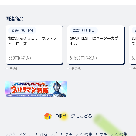
関連商品
2026年10月下旬
2026年09月19日
救急ばんそうこう ウルトラ
SUPER BEST DXベーターカプ
S
ヒーローズ
セル
ス
330円(税込)
5,500円(税込)
6
その他
その他
そ
TOPページにもどる
ワンダースクール
部活トップ
ウルトラマン特集
ウルトラマン特集の最新商品一覧