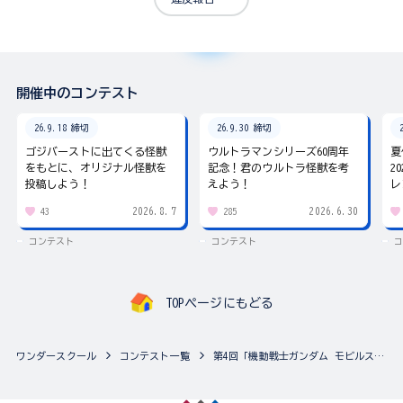
開催中のコンテスト
26.9.18 締切
26.9.30 締切
ゴジバーストに出てくる怪獣
ウルトラマンシリーズ60周年
夏
をもとに、オリジナル怪獣を
記念！君のウルトラ怪獣を考
2
投稿しよう！
えよう！
レ
2026.8.7
2026.6.30
43
285
コンテスト
コンテスト
コ
TOPページにもどる
ワンダースクール
コンテスト一覧
第4回「機動戦士ガンダム モビルスーツアンサンブル」カスタマイズ祭り