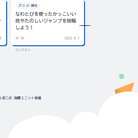
27.3.31 締切
26.8.31 締切
なわとびを使ったかっこいい
テーマは「夏」！入
ャ
技やたのしいジャンプを投稿
giftee boxをプレ
しよう！
5
2026.4.1
79
432
コンテスト
コンテスト
ル改二式 強襲ユニット装備