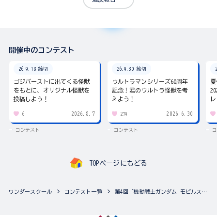
開催中のコンテスト
26.9.18 締切
26.9.30 締切
ゴジバーストに出てくる怪獣
ウルトラマンシリーズ60周年
夏
をもとに、オリジナル怪獣を
記念！君のウルトラ怪獣を考
2
投稿しよう！
えよう！
レ
2026.8.7
2026.6.30
6
279
コンテスト
コンテスト
コ
TOPページにもどる
ワンダースクール
コンテスト一覧
第4回「機動戦士ガンダム モビルスーツアンサンブル」カスタマイズ祭り