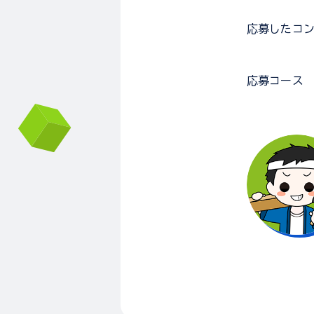
応募した
コ
応募コース