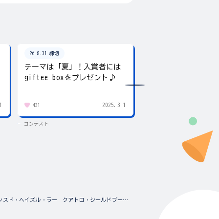
26.8.31 締切
26.8.31 締切
テーマは「夏」！入賞者には
夏の写真を投稿しよ
giftee boxをプレゼント♪
賞にはgiftee box！
1
2025.3.1
431
83
コンテスト
コンテスト
アドバンスド・ヘイズル・ラー クアトロ・シールドブースター