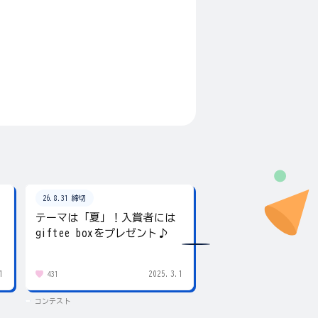
26.8.31 締切
26.8.31 締切
テーマは「夏」！入賞者には
夏の写真を投稿しよ
giftee boxをプレゼント♪
賞にはgiftee box！
1
2025.3.1
431
83
コンテスト
コンテスト