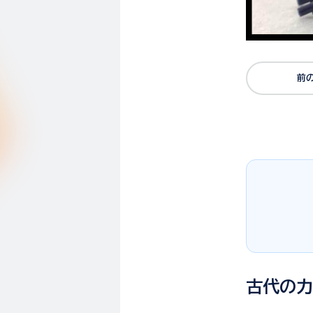
前
古代の