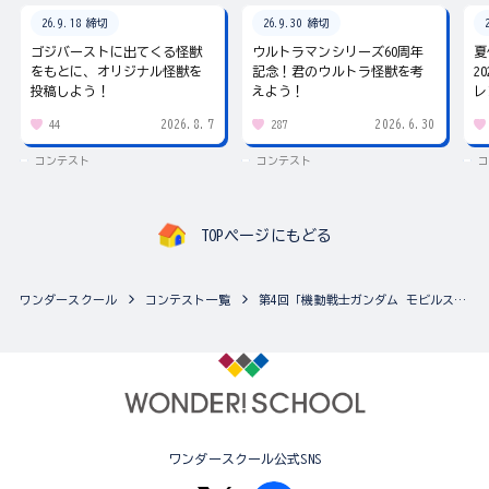
26.9.18 締切
26.9.30 締切
ゴジバーストに出てくる怪獣
ウルトラマンシリーズ60周年
夏
をもとに、オリジナル怪獣を
記念！君のウルトラ怪獣を考
2
投稿しよう！
えよう！
レ
2026.8.7
2026.6.30
44
287
コンテスト
コンテスト
コ
TOPページにもどる
ワンダースクール
コンテスト一覧
第4回「機動戦士ガンダム モビルスーツアンサンブル」カスタマイズ祭り
ワンダースクール公式SNS