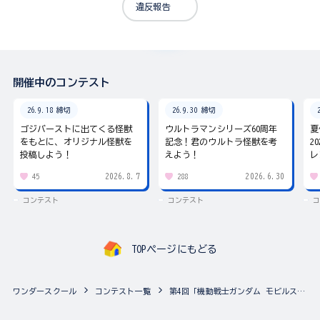
違反報告
開催中のコンテスト
26.9.18 締切
26.9.30 締切
ゴジバーストに出てくる怪獣
ウルトラマンシリーズ60周年
夏
をもとに、オリジナル怪獣を
記念！君のウルトラ怪獣を考
2
投稿しよう！
えよう！
レ
2026.8.7
2026.6.30
45
288
コンテスト
コンテスト
コ
TOPページにもどる
ワンダースクール
コンテスト一覧
第4回「機動戦士ガンダム モビルスーツアンサンブル」カスタマイズ祭り