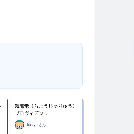
！
ン
超邪竜（ちょうじゃりゅう）
プロヴィデン...
Musya
さん