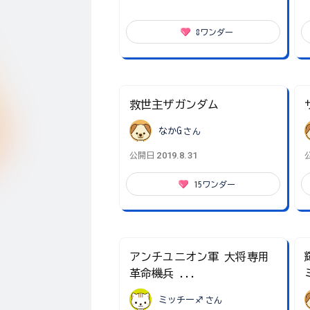
8
ワンダー
救世主ザガンダム
なかG
さん
2019.8.31
公開日
15
ワンダー
アンチユニオン軍 大将専用
革命機兵 ...
ミッチー♐
さん