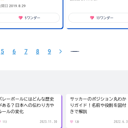
2019.8.29
公開日
5
ワンダー
13
ワンダー
5
6
7
8
9
バレーボールにはどんな歴史
サッカーのポジション丸わか
がある？日本への伝わり方や
りガイド！名前や役割を図付
ルールの変化
きで解説
2023.11.30
2022.6.3
113
120