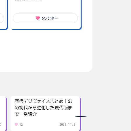
5
ワンダー
歴代デジヴァイスまとめ｜幻
卑弥呼はどんな人だ
の初代から進化した現代版ま
馬台国の女王が今で
で一挙紹介
理由
0
2021.11.2
12
153