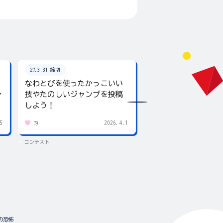
27.3.31 締切
26.8.31 締切
なわとびを使ったかっこいい
テーマは「夏」！入
ャ
技やたのしいジャンプを投稿
giftee boxをプレ
しよう！
5
2026.4.1
79
437
コンテスト
コンテスト
の恐怖