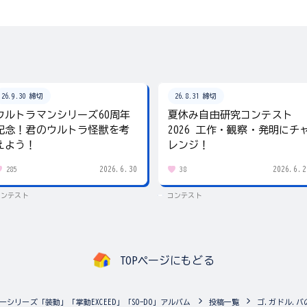
26.9.30 締切
26.8.31 締切
ウルトラマンシリーズ60周年
夏休み自由研究コンテスト
記念！君のウルトラ怪獣を考
2026 工作・観察・発明にチ
えよう！
レンジ！
2026.6.30
2026.6.2
285
38
コンテスト
コンテスト
TOPページにもどる
ーシリーズ「装動」「掌動EXCEED」「SO-DO」アルバム
投稿一覧
ゴ.ガドル.バ