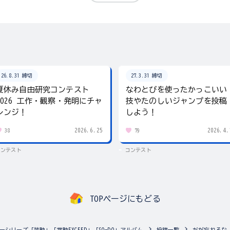
26.8.31 締切
27.3.31 締切
夏休み自由研究コンテスト
なわとびを使ったかっこいい
2026 工作・観察・発明にチャ
技やたのしいジャンプを投稿
レンジ！
しよう！
2026.6.25
2026.4.
38
79
コンテスト
コンテスト
TOPページにもどる
ーシリーズ「装動」「掌動EXCEED」「SO-DO」アルバム
投稿一覧