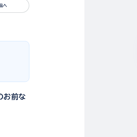
品へ
のお前な