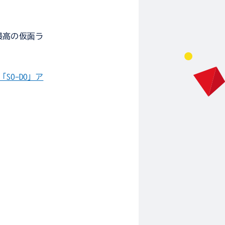
最高の仮面ラ
SO-DO」ア