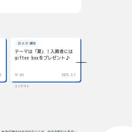
26.8.31 締切
26.8.31 締切
テーマは「夏」！入賞者には
夏の写真を投稿しよ
giftee boxをプレゼント♪
賞にはgiftee box！
1
2025.3.1
431
83
コンテスト
コンテスト
だが忘れるな。本当の強さは力ではなく心だ。今のお前ならその意味が分るはずだ。