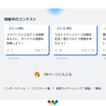
開催中のコンテスト
26.9.18 締切
26.9.30 締切
ゴジバーストに出てくる怪獣
ウルトラマンシリーズ60周年
夏
をもとに、オリジナル怪獣を
記念！君のウルトラ怪獣を考
2
投稿しよう！
えよう！
レ
2026.8.7
2026.6.30
13
281
コンテスト
コンテスト
コ
TOPページにもどる
ワンダースクール
コンテスト一覧
仮面ライダーシリーズ「装動」「掌動EXCEED」「SO-DO」アルバム