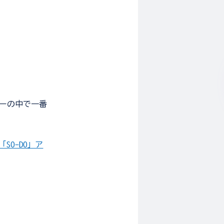
ダーの中で一番
SO-DO」ア