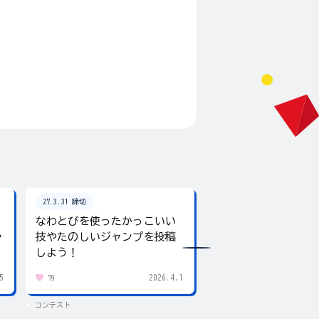
27.3.31 締切
26.8.31 締切
なわとびを使ったかっこいい
テーマは「夏」！入
ャ
技やたのしいジャンプを投稿
giftee boxをプレ
しよう！
5
2026.4.1
79
431
コンテスト
コンテスト