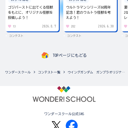
ゴジバーストに出てくる怪獣
ウルトラマンシリーズ60周年
夏
をもとに、オリジナル怪獣を
記念！君のウルトラ怪獣を考
2
投稿しよう！
えよう！
レ
2026.8.7
2026.6.30
13
282
コンテスト
コンテスト
コ
TOPページにもどる
ワンダースクール
コンテスト一覧
ウイングガンダム ガンプラオリジナルカラーコンテスト
ワンダースクール公式SNS