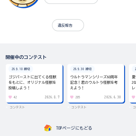
違反報告
開催中のコンテスト
26.9.18 締切
26.9.30 締切
ゴジバーストに出てくる怪獣
ウルトラマンシリーズ60周年
夏
をもとに、オリジナル怪獣を
記念！君のウルトラ怪獣を考
2
投稿しよう！
えよう！
レ
2026.8.7
2026.6.30
42
285
コンテスト
コンテスト
コ
TOPページにもどる